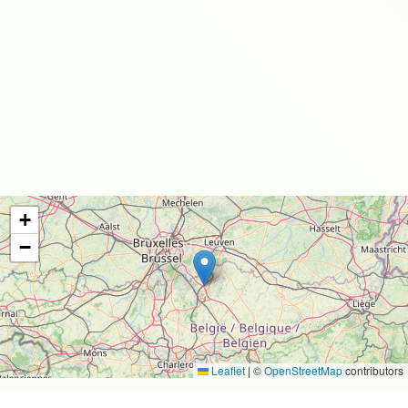
+
−
Leaflet
|
©
OpenStreetMap
contributors