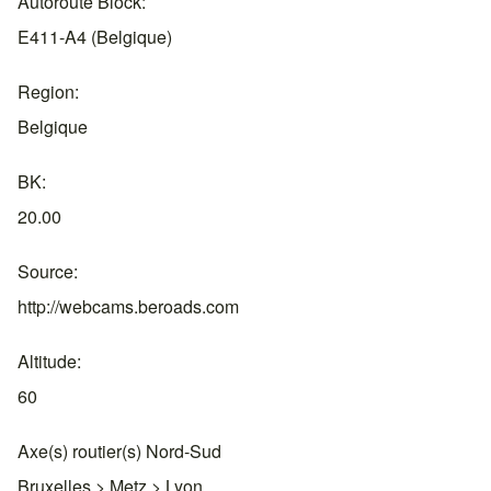
Autoroute Block
E411-A4 (Belgique)
Region
Belgique
BK
20.00
Source
http://webcams.beroads.com
Altitude
60
Axe(s) routier(s) Nord-Sud
Bruxelles > Metz > Lyon