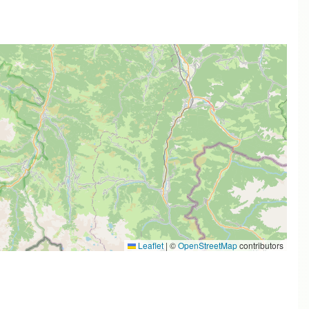
Leaflet
|
©
OpenStreetMap
contributors