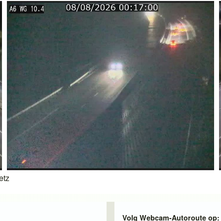
etz
Volg Webcam-Autoroute op: