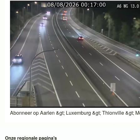
Abonneer op Aarlen &gt; Luxemburg &gt; Thionville &gt; M
Onze regionale pagina's