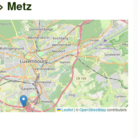
> Metz
Leaflet
|
©
OpenStreetMap
contributors