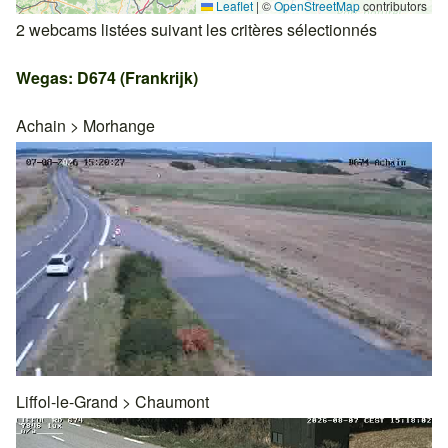
Leaflet
|
©
OpenStreetMap
contributors
2 webcams listées suivant les critères sélectionnés
Wegas: D674 (Frankrijk)
Achain
>
Morhange
Liffol-le-Grand
>
Chaumont