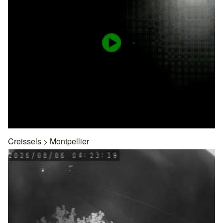
Creissels
>
Montpellier