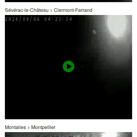
Sévérac-le-Château
>
Clermont-Ferrand
Montalies
>
Montpellier