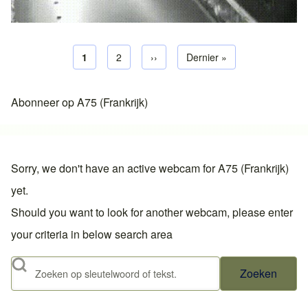
Huidige pagina
1
Pagina
2
Volgende pagina
››
Laatste pagina
Dernier »
Paginering
Abonneer op A75 (Frankrijk)
Sorry, we don't have an active webcam for A75 (Frankrijk)
yet.
Should you want to look for another webcam, please enter
your criteria in below search area
Zoeken