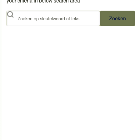
your criteria in below search area
Zoeken