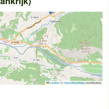
ankrijk)
Leaflet
|
©
OpenStreetMap
contributors