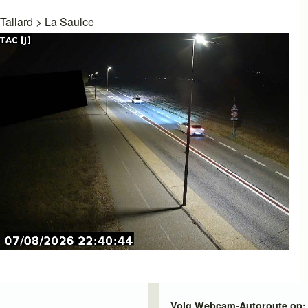
Tallard
>
La Saulce
Volg Webcam-Autoroute op: