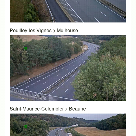
Pouilley-les-Vignes
>
Mulhouse
Saint-Maurice-Colombier
>
Beaune