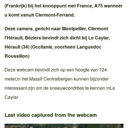
(Frankrijk)
bij het knooppunt met
France, A75
wanneer
u komt vanuit
Clermont-Ferrand
.
Deze camera, gericht naar
Montpellier
,
Clermont
l'Hérault
,
Béziers
bevindt zich dicht bij
Le Caylar
,
Hérault (34)
(
Occitanie
, voorheen
Languedoc
Roussillon
)
Deze webcam bevindt zich op een hoogte van 724
meter,in
het Massif Central
bergen kunnen bijzonder
interessant zijn om de sneeuwcondities te kennen in
Le
Caylar
Last video captured from the webcam