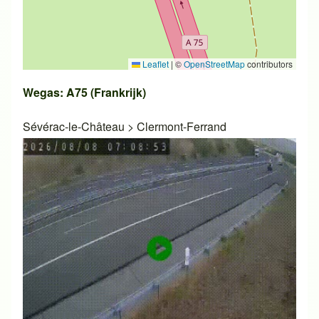
Leaflet
|
©
OpenStreetMap
contributors
Wegas: A75 (Frankrijk)
Sévérac-le-Château
>
Clermont-Ferrand