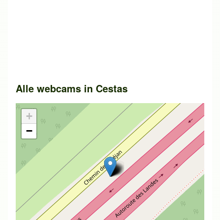
Alle webcams in
Cestas
+
−