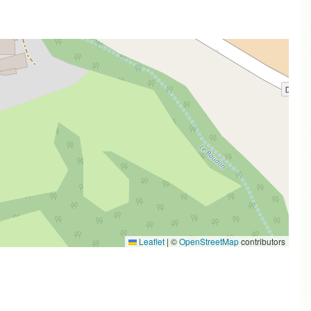
Leaflet
|
©
OpenStreetMap
contributors