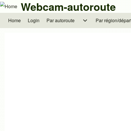
Webcam-autoroute
Skip to header
Ga naar hoofdnavigatie
Overslaan en naar de inhoud gaan
Skip to footer
Home
Login
Par autoroute
Par autoroute subnavigatie
Par région/dépa
Par région/dépar
Hoofdnavigatie
Zoeken
Close search