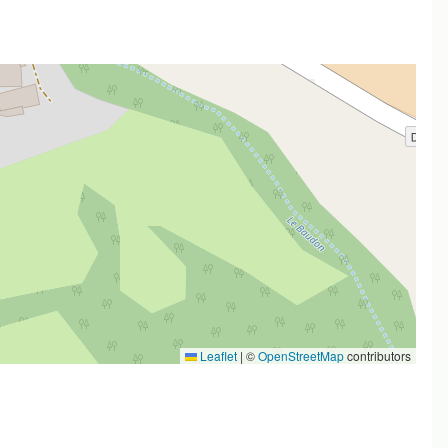
Leaflet
|
©
OpenStreetMap
contributors