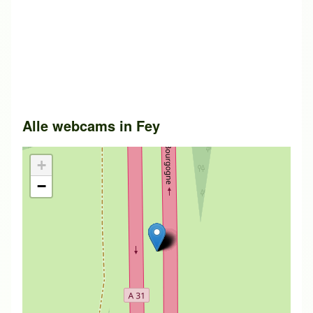
Alle webcams in
Fey
+
−