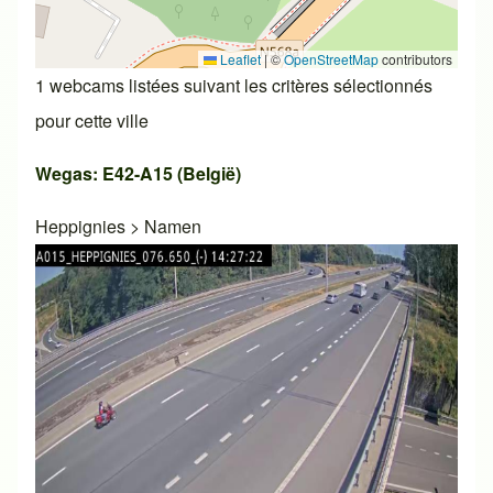
Leaflet
|
©
OpenStreetMap
contributors
1 webcams listées suivant les critères sélectionnés
pour cette ville
Wegas: E42-A15 (België)
Heppignies
>
Namen