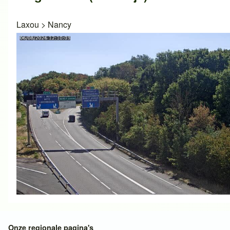
Laxou
>
Nancy
Onze regionale pagina's