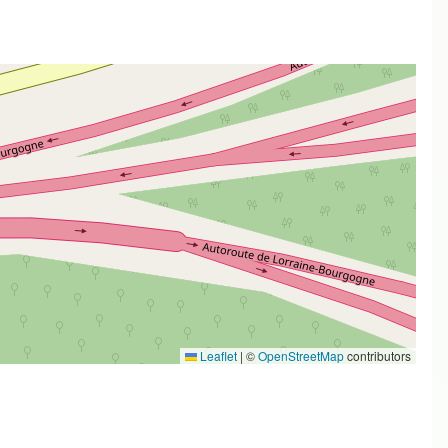
Leaflet
|
©
OpenStreetMap
contributors