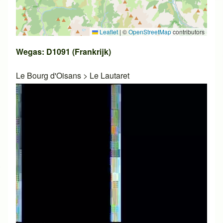
Leaflet
|
©
OpenStreetMap
contributors
Wegas: D1091 (Frankrijk)
Le Bourg d'Oisans
>
Le Lautaret