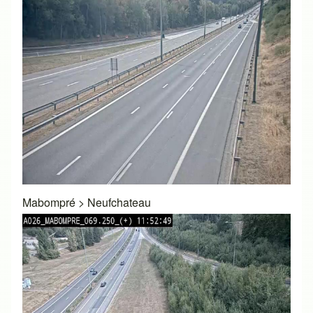
Mabompré
>
Neufchateau