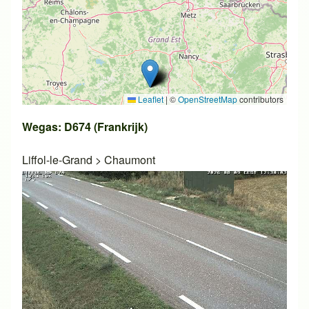
Leaflet
|
©
OpenStreetMap
contributors
Wegas: D674 (Frankrijk)
Liffol-le-Grand
>
Chaumont