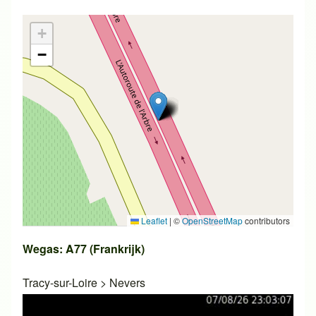
+
−
Leaflet
|
©
OpenStreetMap
contributors
Wegas: A77 (Frankrijk)
Tracy-sur-Loire
>
Nevers