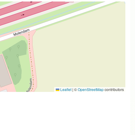
Leaflet
|
©
OpenStreetMap
contributors