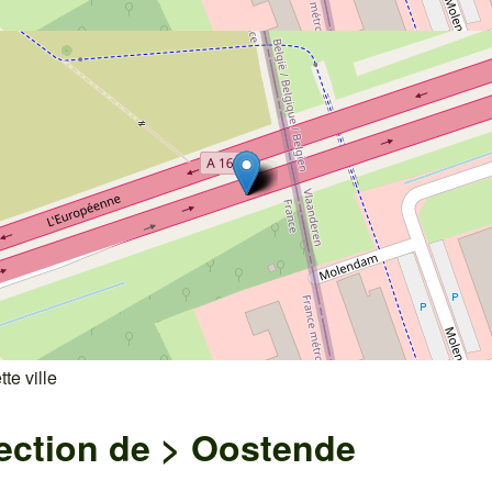
te ville
ection de >
Oostende