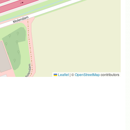
Leaflet
|
©
OpenStreetMap
contributors