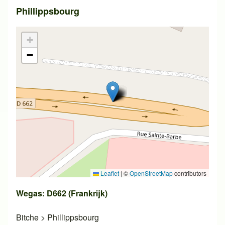
Phillippsbourg
+
−
Leaflet
|
©
OpenStreetMap
contributors
Wegas: D662 (Frankrijk)
Bitche
>
Phillippsbourg