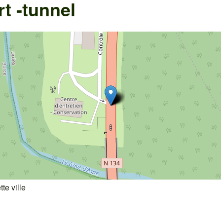
t -tunnel
te ville