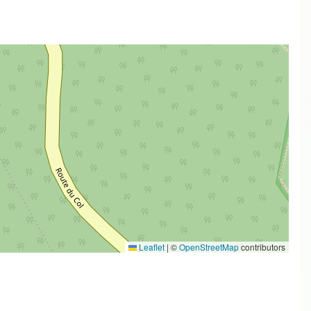
Leaflet
|
©
OpenStreetMap
contributors