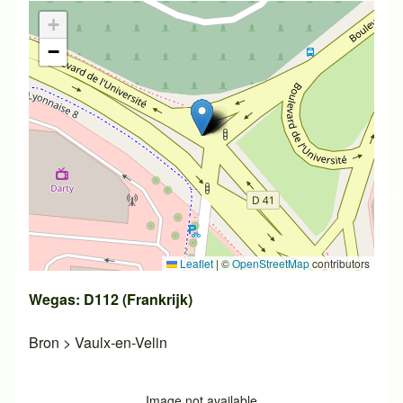
+
−
Leaflet
|
©
OpenStreetMap
contributors
Wegas: D112 (Frankrijk)
Bron
>
Vaulx-en-Velin
Image not available