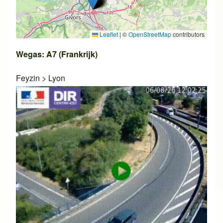
Leaflet
|
©
OpenStreetMap
contributors
Wegas: A7 (Frankrijk)
Feyzin
>
Lyon