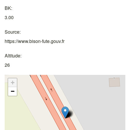
BK
3.00
Source
https://www.bison-fute.gouv.fr
Altitude
26
+
−