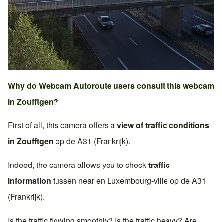
Why do Webcam Autoroute users consult this webcam
in
Zoufftgen
?
First of all, this camera offers a
view of traffic conditions
in
Zoufftgen
op de
A31 (Frankrijk)
.
Indeed, the camera allows you to check
traffic
information
tussen near en
Luxembourg-ville
op de
A31
(Frankrijk)
.
Is the traffic flowing smoothly? Is the traffic heavy? Are