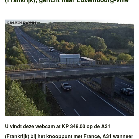
U vindt deze webcam at KP 348.00 op de
A31
(Frankrijk)
bij het knooppunt met
France, A31
wanneer