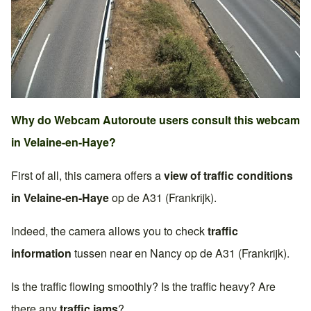
Why do Webcam Autoroute users consult this webcam
in
Velaine-en-Haye
?
First of all, this camera offers a
view of traffic conditions
in
Velaine-en-Haye
op de
A31 (Frankrijk)
.
Indeed, the camera allows you to check
traffic
information
tussen near en
Nancy
op de
A31 (Frankrijk)
.
Is the traffic flowing smoothly? Is the traffic heavy? Are
there any
traffic jams
?