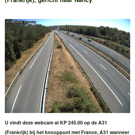
U vindt deze webcam at KP 245.00 op de
A31
(Frankrijk)
bij het knooppunt met
France, A31
wanneer