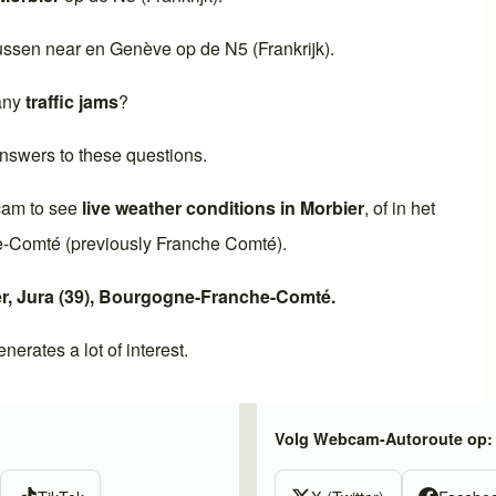
ussen near en
Genève
op de
N5 (Frankrijk)
.
 any
traffic jams
?
nswers to these questions.
cam to see
live weather conditions in
Morbier
, of in het
e-Comté
(previously
Franche Comté
).
r
,
Jura (39)
,
Bourgogne-Franche-Comté
.
nerates a lot of interest.
Volg Webcam-Autoroute op: