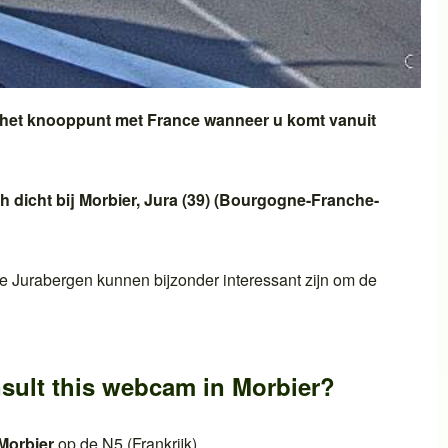
 het knooppunt met
France
wanneer u komt vanuit
h dicht bij
Morbier
,
Jura (39)
(
Bourgogne-Franche-
e Jura
bergen kunnen bijzonder interessant zijn om de
sult this webcam in
Morbier
?
Morbier
op de
N5 (Frankrijk)
.