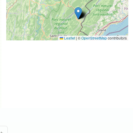
Leaflet
|
©
OpenStreetMap
contributors