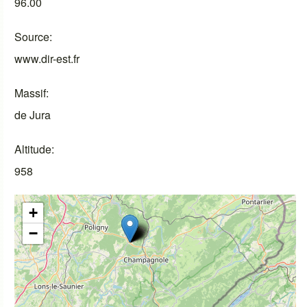
96.00
Source
www.dir-est.fr
Massif
de Jura
Altitude
958
+
−