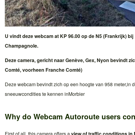
U vindt deze webcam at KP 96.00 op de
N5 (Frankrijk)
bij
Champagnole
.
Deze camera, gericht naar
Genève
,
Gex
,
Nyon
bevindt zic
Comté
, voorheen
Franche Comté
)
Deze webcam bevindt zich op een hoogte van 958 meter,in
d
sneeuwcondities te kennen in
Morbier
Why do Webcam Autoroute users con
First of all, this camera offers a
view of traffic conditions in