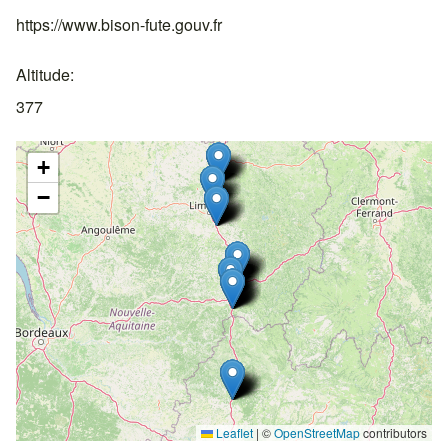
https://www.bison-fute.gouv.fr
Altitude
377
+
−
Leaflet
|
©
OpenStreetMap
contributors