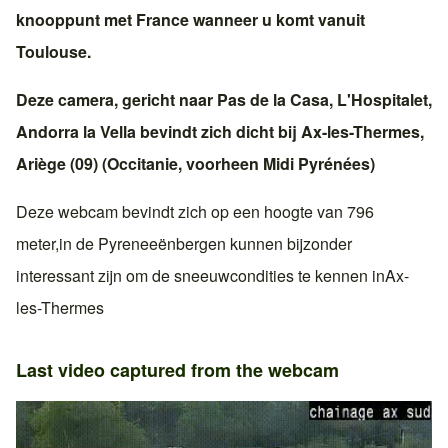
knooppunt met
France
wanneer u komt vanuit
Toulouse
.
Deze camera, gericht naar
Pas de la Casa
,
L'Hospitalet
,
Andorra la Vella
bevindt zich dicht bij
Ax-les-Thermes
,
Ariège (09)
(
Occitanie
, voorheen
Midi Pyrénées
)
Deze webcam bevindt zich op een hoogte van 796
meter,in
de Pyreneeën
bergen kunnen bijzonder
interessant zijn om de sneeuwcondities te kennen in
Ax-
les-Thermes
Last video captured from the webcam