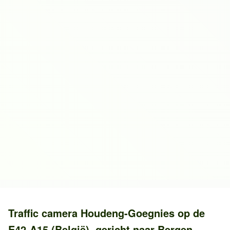
Traffic camera
Houdeng-Goegnies
op de
E42-A15 (België)
, gericht naar
Bergen