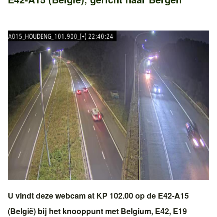
U vindt deze webcam at KP 102.00 op de
E42-A15
(België)
bij het knooppunt met
Belgium, E42, E19