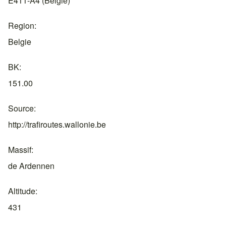
E411-A4 (België)
Region
Belgie
BK
151.00
Source
http://trafiroutes.wallonie.be
Massif
de Ardennen
Altitude
431