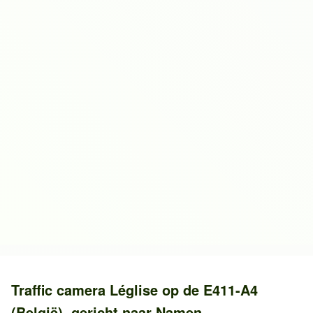
Traffic camera
Léglise
op de
E411-A4
(België)
, gericht naar
Namen