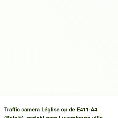
Traffic camera
Léglise
op de
E411-A4
(België)
, gericht naar
Luxembourg-ville