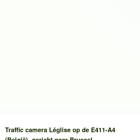
Traffic camera
Léglise
op de
E411-A4
(België)
, gericht naar
Brussel