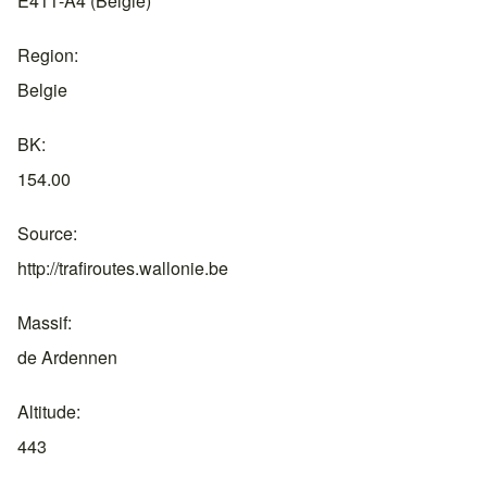
E411-A4 (België)
Region
Belgie
BK
154.00
Source
http://trafiroutes.wallonie.be
Massif
de Ardennen
Altitude
443