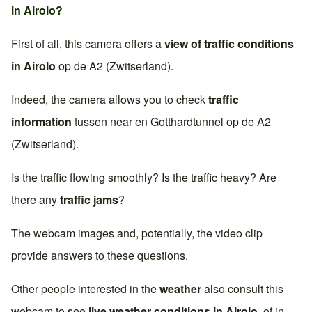
in
Airolo
?
First of all, this camera offers a
view of traffic conditions
in
Airolo
op de
A2 (Zwitserland)
.
Indeed, the camera allows you to check
traffic
information
tussen near en
Gotthardtunnel
op de
A2
(Zwitserland)
.
Is the traffic flowing smoothly? Is the traffic heavy? Are
there any
traffic jams
?
The webcam images and, potentially, the video clip
provide answers to these questions.
Other people interested in the
weather
also consult this
webcam to see
live weather conditions in
Airolo
, of in