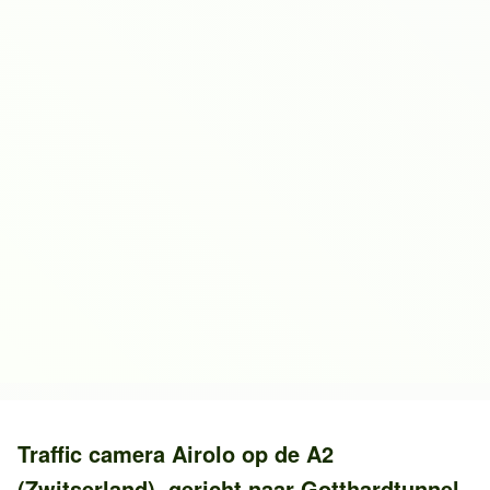
Traffic camera
Airolo
op de
A2
(Zwitserland)
, gericht naar
Gotthardtunnel