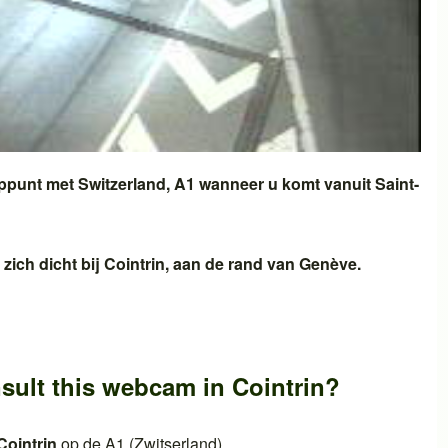
oppunt met
Switzerland, A1
wanneer u komt vanuit
Saint-
zich dicht bij
Cointrin
, aan de rand van
Genève
.
sult this webcam in
Cointrin
?
Cointrin
op de
A1 (Zwitserland)
.