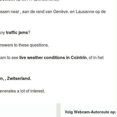
ussen near , aan de rand van
Genève
. en
Lausanne
op de
 any
traffic jams
?
nswers to these questions.
cam to see
live weather conditions in
Cointrin
, of in het
in
, ,
Zwitserland
.
nerates a lot of interest.
Volg Webcam-Autoroute op: