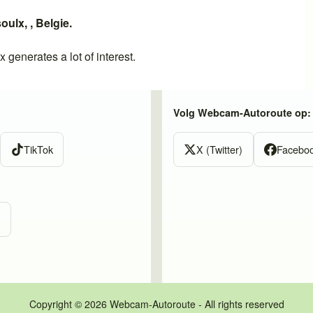
soulx
, ,
Belgie
.
lx
generates a lot of interest.
Volg Webcam-Autoroute op:
TikTok
X (Twitter)
Facebo
m
Copyright © 2026 Webcam-Autoroute - All rights reserved