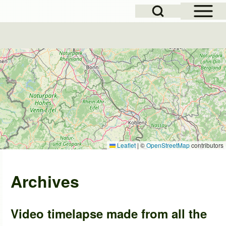
Open Sidebar Mai
Open Search Block
Leaflet
|
©
OpenStreetMap
contributors
Archives
Video timelapse made from all the