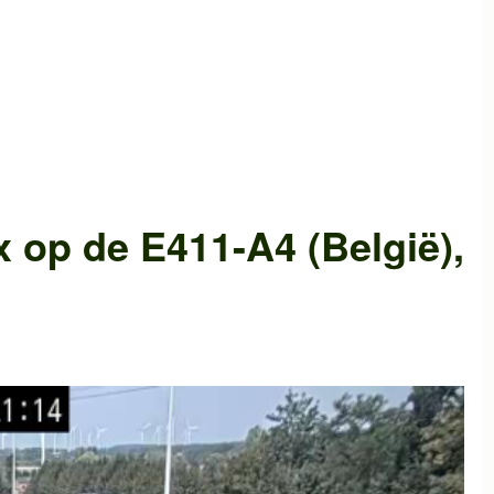
x
op de
E411-A4 (België)
,