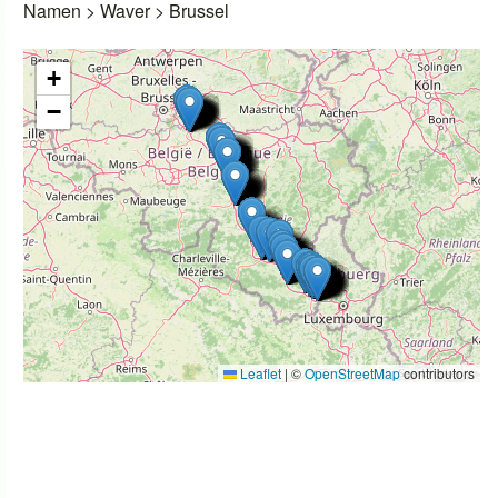
Namen > Waver > Brussel
+
−
Leaflet
|
©
OpenStreetMap
contributors