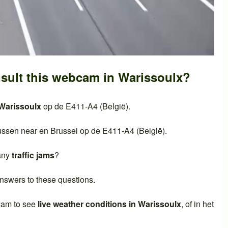
sult this webcam in
Warissoulx
?
Warissoulx
op de
E411-A4 (België)
.
ussen near en
Brussel
op de
E411-A4 (België)
.
 any
traffic jams
?
nswers to these questions.
cam to see
live weather conditions in
Warissoulx
, of in het