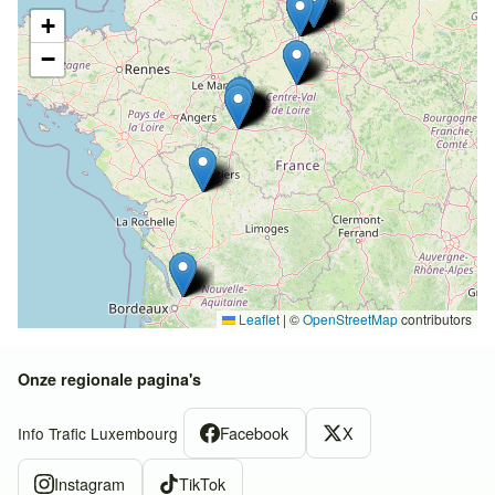
+
−
Leaflet
|
©
OpenStreetMap
contributors
Onze regionale pagina's
Facebook
X
Info Trafic Luxembourg
Instagram
TikTok