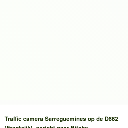
Traffic camera
Sarreguemines
op de
D662
(Frankrijk)
, gericht naar
Bitche