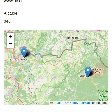
www.dir-est.fr
Altitude
340
+
−
Leaflet
|
©
OpenStreetMap
contributors