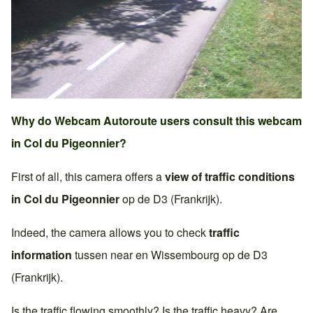
Why do Webcam Autoroute users consult this webcam
in
Col du Pigeonnier
?
First of all, this camera offers a
view of traffic conditions
in
Col du Pigeonnier
op de
D3 (Frankrijk)
.
Indeed, the camera allows you to check
traffic
information
tussen near en
Wissembourg
op de
D3
(Frankrijk)
.
Is the traffic flowing smoothly? Is the traffic heavy? Are