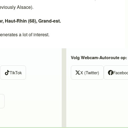
eviously
Alsace
).
r
,
Haut-Rhin (68)
,
Grand-est
.
enerates a lot of interest.
Volg Webcam-Autoroute op:
TikTok
X (Twitter)
Facebo
m