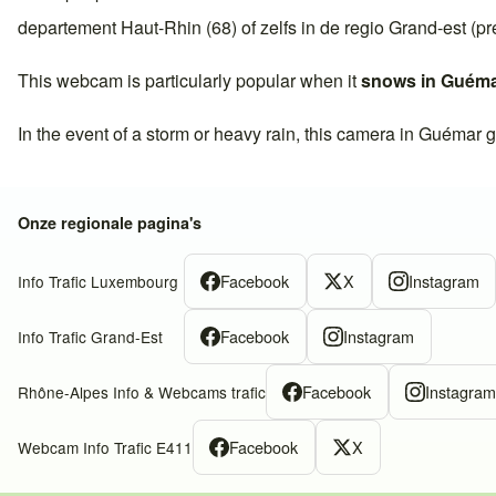
departement
Haut-Rhin (68)
of zelfs in de regio
Grand-est
(pr
This webcam is particularly popular when it
snows in
Guéma
In the event of a storm or heavy rain, this camera in
Guémar
g
Onze regionale pagina's
Facebook
X
Instagram
Info Trafic Luxembourg
Facebook
Instagram
Info Trafic Grand-Est
Facebook
Instagra
Rhône-Alpes Info & Webcams trafic
Facebook
X
Webcam Info Trafic E411