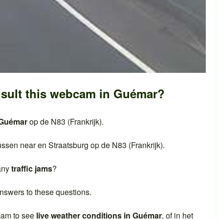
sult this webcam in
Guémar
?
Guémar
op de
N83 (Frankrijk)
.
ussen near en
Straatsburg
op de
N83 (Frankrijk)
.
 any
traffic jams
?
nswers to these questions.
cam to see
live weather conditions in
Guémar
, of in het