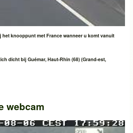
j het knooppunt met
France
wanneer u komt vanuit
ich dicht bij
Guémar
,
Haut-Rhin (68)
(
Grand-est
,
he webcam