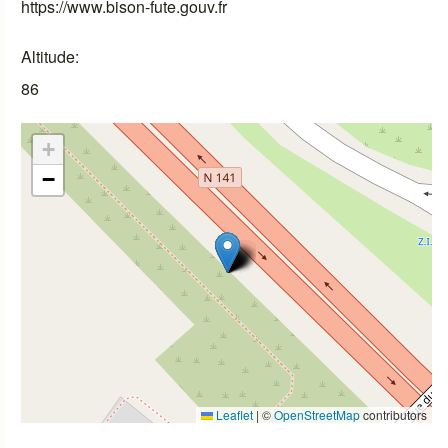
https://www.bison-fute.gouv.fr
Altitude
86
+
−
Leaflet
|
©
OpenStreetMap
contributors