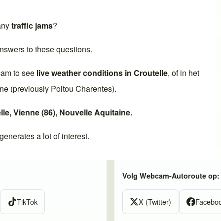
 any
traffic jams
?
nswers to these questions.
cam to see
live weather conditions in
Croutelle
, of in het
ine
(previously
Poitou Charentes
).
lle
,
Vienne (86)
,
Nouvelle Aquitaine
.
generates a lot of interest.
Volg Webcam-Autoroute op:
TikTok
X (Twitter)
Facebo