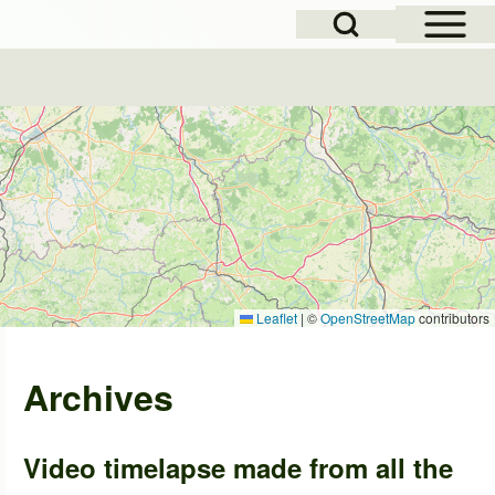
Open Sidebar Mai
Open Search Block
Leaflet
|
©
OpenStreetMap
contributors
Archives
Video timelapse made from all the