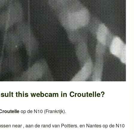
sult this webcam in
Croutelle
?
Croutelle
op de
N10 (Frankrijk)
.
ussen near , aan de rand van
Poitiers
. en
Nantes
op de
N10