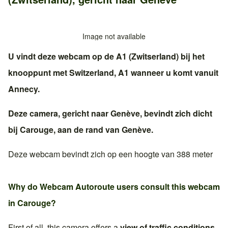
Image not available
U vindt deze webcam op de
A1 (Zwitserland)
bij het
knooppunt met
Switzerland, A1
wanneer u komt vanuit
Annecy
.
Deze camera, gericht naar
Genève
, bevindt zich dicht
bij
Carouge
, aan de rand van
Genève
.
Deze webcam bevindt zich op een hoogte van 388 meter
Why do Webcam Autoroute users consult this webcam
in
Carouge
?
First of all, this camera offers a
view of traffic conditions