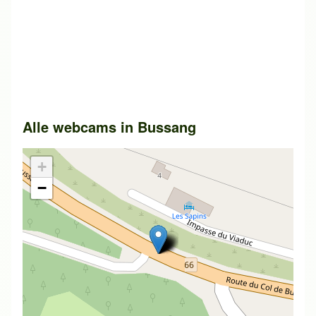
Alle webcams in
Bussang
+
−