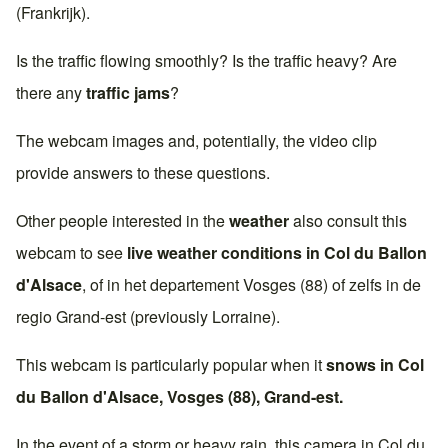
(Frankrijk)
.
Is the traffic flowing smoothly? Is the traffic heavy? Are
there any
traffic jams
?
The webcam images and, potentially, the video clip
provide answers to these questions.
Other people interested in the
weather
also consult this
webcam to see
live weather conditions in
Col du Ballon
d'Alsace
, of in het departement
Vosges (88)
of zelfs in de
regio
Grand-est
(previously
Lorraine
).
This webcam is particularly popular when it
snows in
Col
du Ballon d'Alsace
,
Vosges (88)
,
Grand-est
.
In the event of a storm or heavy rain, this camera in
Col du