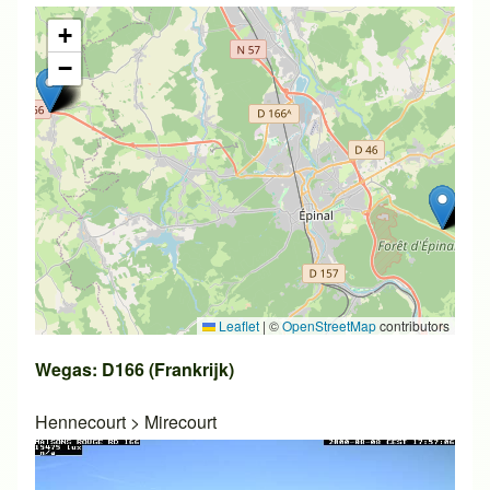
+
−
Leaflet
|
©
OpenStreetMap
contributors
Wegas: D166 (Frankrijk)
Hennecourt
>
Mirecourt