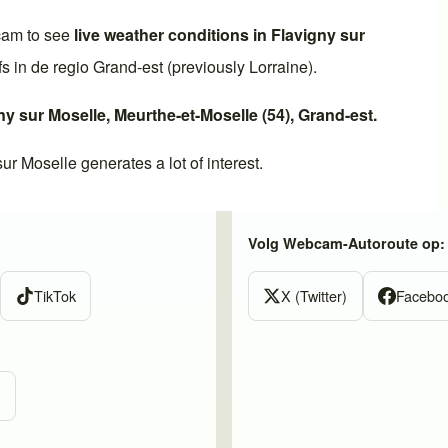
cam to see
live weather conditions in
Flavigny sur
fs in de regio
Grand-est
(previously
Lorraine
).
ny sur Moselle
,
Meurthe-et-Moselle (54)
,
Grand-est
.
sur Moselle
generates a lot of interest.
Volg Webcam-Autoroute op:
TikTok
X (Twitter)
Facebo
m