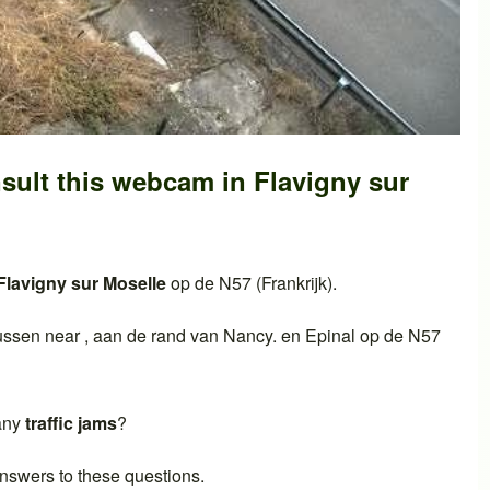
sult this webcam in
Flavigny sur
Flavigny sur Moselle
op de
N57 (Frankrijk)
.
ussen near , aan de rand van
Nancy
. en
Epinal
op de
N57
 any
traffic jams
?
nswers to these questions.