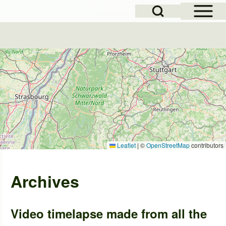
Open Sidebar Mai
Open Search Block
Leaflet
|
©
OpenStreetMap
contributors
Archives
Video timelapse made from all the