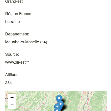
Grand-est
Région France
Lorraine
Departement
Meurthe-et-Moselle (54)
Source
www.dir-est.fr
Altitude
284
+
−