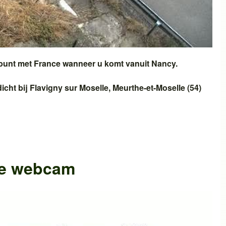
ppunt met
France
wanneer u komt vanuit
Nancy
.
icht bij
Flavigny sur Moselle
,
Meurthe-et-Moselle (54)
he webcam