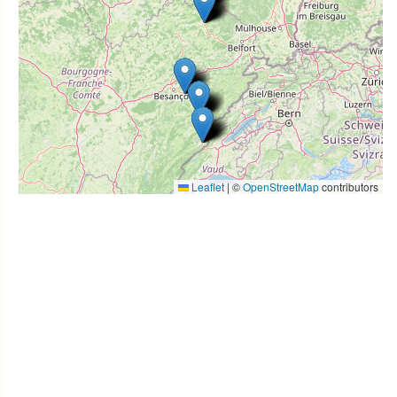
Leaflet
|
©
OpenStreetMap
contributors