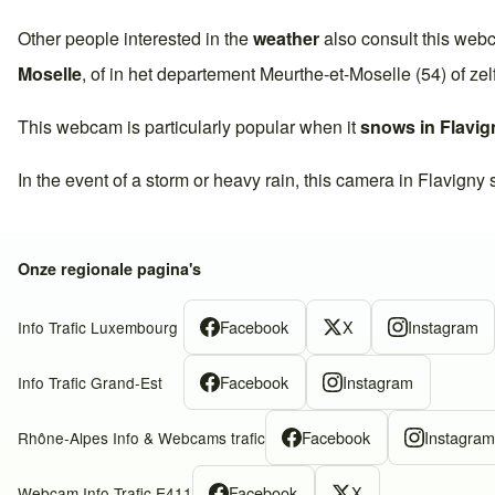
Other people interested in the
weather
also consult this web
Moselle
, of in het departement
Meurthe-et-Moselle (54)
of zel
This webcam is particularly popular when it
snows in
Flavig
In the event of a storm or heavy rain, this camera in
Flavigny 
Onze regionale pagina's
Facebook
X
Instagram
Info Trafic Luxembourg
Facebook
Instagram
Info Trafic Grand-Est
Facebook
Instagra
Rhône-Alpes Info & Webcams trafic
Facebook
X
Webcam Info Trafic E411