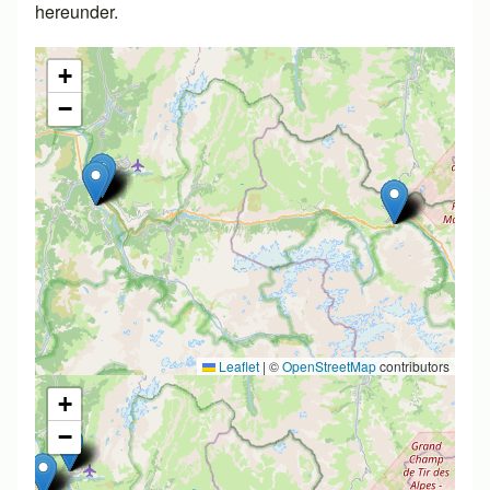
hereunder.
+
−
Leaflet
|
©
OpenStreetMap
contributors
+
−