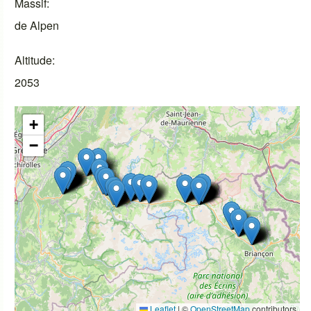
Massif
de Alpen
Altitude
2053
+
−
Leaflet
|
©
OpenStreetMap
contributors