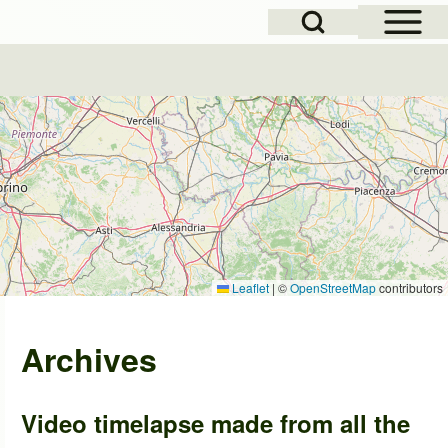
Open Sidebar Mai
Open Search Block
Leaflet
|
©
OpenStreetMap
contributors
Archives
Video timelapse made from all the