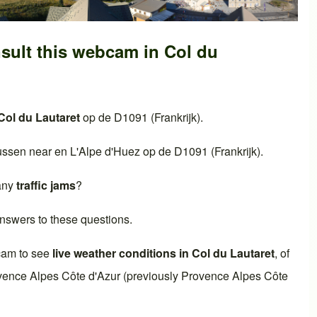
sult this webcam in
Col du
Col du Lautaret
op de
D1091 (Frankrijk)
.
ussen near en
L'Alpe d'Huez
op de
D1091 (Frankrijk)
.
 any
traffic jams
?
nswers to these questions.
cam to see
live weather conditions in
Col du Lautaret
, of
vence Alpes Côte d'Azur
(previously
Provence Alpes Côte