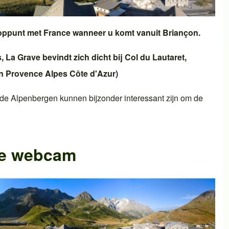
ooppunt met
France
wanneer u komt vanuit
Briançon
.
s
,
La Grave
bevindt zich dicht bij
Col du Lautaret
,
en
Provence Alpes Côte d'Azur
)
de Alpen
bergen kunnen bijzonder interessant zijn om de
he webcam