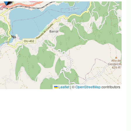
Leaflet
|
©
OpenStreetMap
contributors