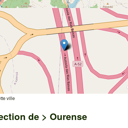
te ville
ection de >
Ourense