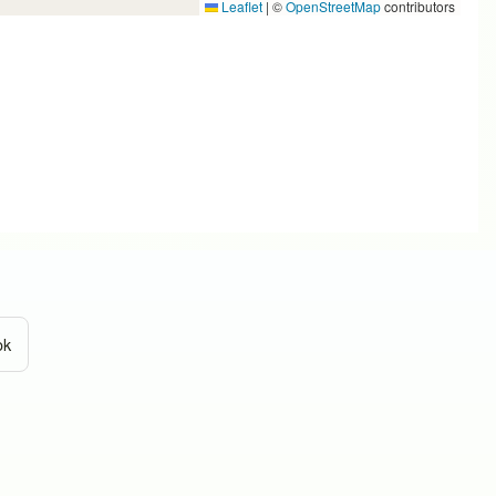
Leaflet
|
©
OpenStreetMap
contributors
ok