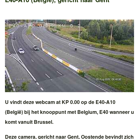
U vindt deze webcam at KP 0.00 op de
E40-A10
(België)
bij het knooppunt met
Belgium, E40
wanneer u
komt vanuit
Brussel
.
Deze camera, gericht naar
Gent
,
Oostende
bevindt zich