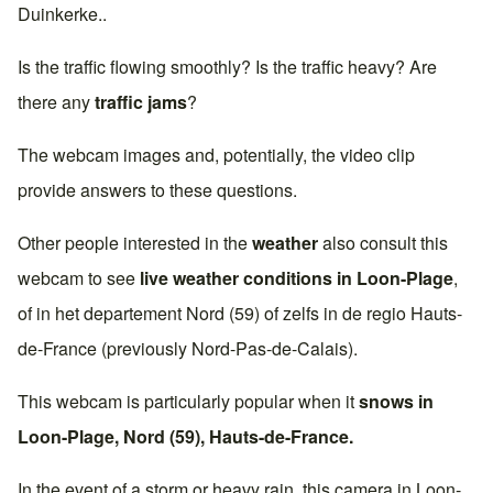
Duinkerke
..
Is the traffic flowing smoothly? Is the traffic heavy? Are
there any
traffic jams
?
The webcam images and, potentially, the video clip
provide answers to these questions.
Other people interested in the
weather
also consult this
webcam to see
live weather conditions in
Loon-Plage
,
of in het departement
Nord (59)
of zelfs in de regio
Hauts-
de-France
(previously
Nord-Pas-de-Calais
).
This webcam is particularly popular when it
snows in
Loon-Plage
,
Nord (59)
,
Hauts-de-France
.
In the event of a storm or heavy rain, this camera in
Loon-