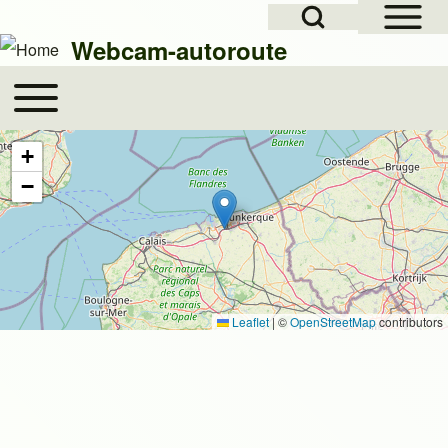
Open Sidebar Mai
Open Search Block
Skip to header
Ga naar hoofdnavigatie
Overslaan en naar de inhoud gaan
Skip to footer
Webcam-autoroute
Toggle main menu
Hoofdnavigatie
Zoeken
+
−
Close search
Leaflet
|
©
OpenStreetMap
contributors